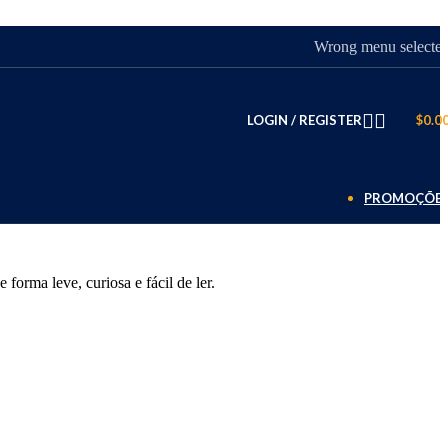
Wrong menu selecte
LOGIN / REGISTER
$
0.0
PROMOÇÕE
orma leve, curiosa e fácil de ler.