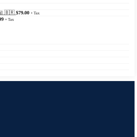
il 🇧🇷
$
79.00
+ Tax
99
+ Tax