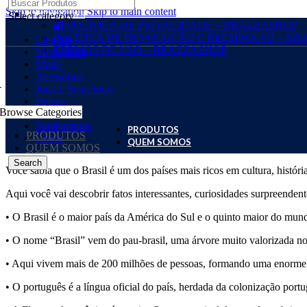
Skip to navigation
Skip to main content
INFORMAÇÕES
Select category
🔐 POLÍTICA DE PRIVACIDADE – BRAZZASHOP
POLÍTICA DE DEVOLUÇÃO E REEMBOLSO – BR
Lingerie
TERMOS DE USO – BRAZZASHOP
Moda Praia
Moda
Acessórios
Joias e Semi Joias
Beleza
Browse Categories
Festa
Suplementos
PRODUTOS
PRODUTOS
Livros
QUEM SOMOS
QUEM SOMOS
Search
Você sabia que o Brasil é um dos países mais ricos em cultura, histór
Aqui você vai descobrir fatos interessantes, curiosidades surpreenden
• O Brasil é o maior país da América do Sul e o quinto maior do mund
• O nome “Brasil” vem do pau-brasil, uma árvore muito valorizada no
• Aqui vivem mais de 200 milhões de pessoas, formando uma enorme d
• O português é a língua oficial do país, herdada da colonização port