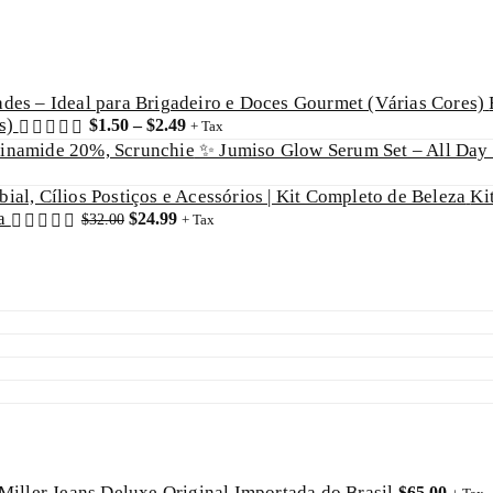
es)
$
1.50
–
$
2.49
+ Tax
✨ Jumiso Glow Serum Set – All Day
Ki
za
$
24.99
$
32.00
+ Tax
Miller Jeans Deluxe Original Importada do Brasil
$
65.00