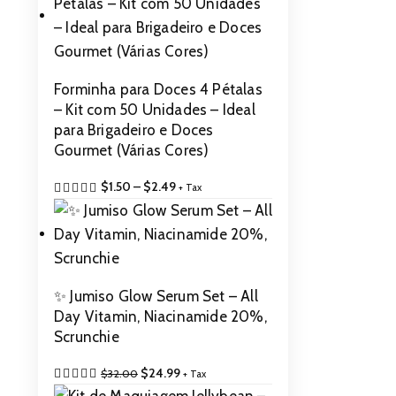
Forminha para Doces 4 Pétalas
– Kit com 50 Unidades – Ideal
para Brigadeiro e Doces
Gourmet (Várias Cores)
$
1.50
–
$
2.49
+ Tax
✨ Jumiso Glow Serum Set – All
Day Vitamin, Niacinamide 20%,
Scrunchie
$
24.99
$
32.00
+ Tax