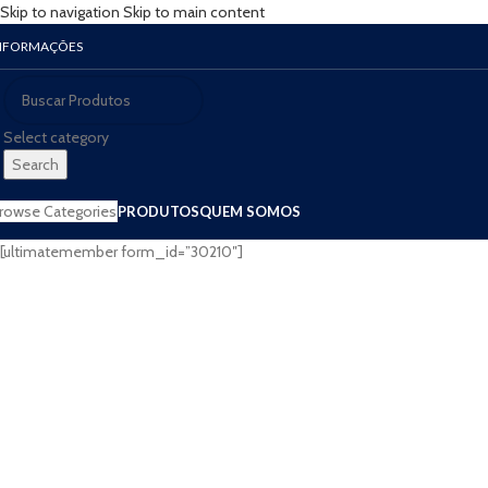
Skip to navigation
Skip to main content
NFORMAÇÕES
Select category
Search
rowse Categories
PRODUTOS
QUEM SOMOS
[ultimatemember form_id=”30210″]