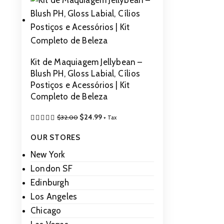
Kit de Maquiagem Jellybean –
Blush PH, Gloss Labial, Cílios
Postiços e Acessórios | Kit
Completo de Beleza
$
24.99
$
32.00
+ Tax
OUR STORES
New York
London SF
Edinburgh
Los Angeles
Chicago