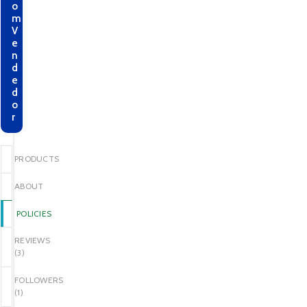
o
m
V
e
n
d
e
d
o
r
PRODUCTS
ABOUT
POLICIES
REVIEWS
(
3
)
FOLLOWERS
(
1
)