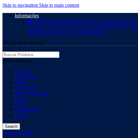
Skip to navigation
Skip to main content
Informações
🔐 POLÍTICA DE PRIVACIDADE – BRAZZASHOP
POLÍTICA DE DEVOLUÇÃO E REEMBOLSO – B
TERMOS DE USO – BRAZZASHOP
Wrong menu selected
Select category
Lingerie
Moda Praia
Moda
Acessórios
Joias e Semi Joias
Beleza
Festa
Suplementos
Livros
Search
Login / Register
0