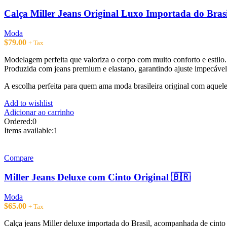
opções
podem
Calça Miller Jeans Original Luxo Importada do Brasi
ser
escolhidas
Moda
na
$
79.00
+ Tax
página
do
Modelagem perfeita que valoriza o corpo com muito conforto e estilo.
produto
Produzida com jeans premium e elastano, garantindo ajuste impecável,
A escolha perfeita para quem ama moda brasileira original com aquele
Add to wishlist
Adicionar ao carrinho
Ordered:
0
Items available:
1
Compare
Miller Jeans Deluxe com Cinto Original 🇧🇷
Moda
$
65.00
+ Tax
Calça jeans Miller deluxe importada do Brasil, acompanhada de cinto