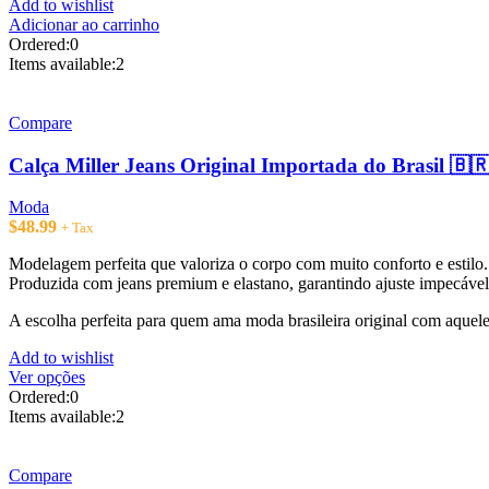
Add to wishlist
Adicionar ao carrinho
Ordered:
0
Items available:
2
Compare
Calça Miller Jeans Original Importada do Brasil 🇧
Moda
$
48.99
+ Tax
Modelagem perfeita que valoriza o corpo com muito conforto e estilo.
Produzida com jeans premium e elastano, garantindo ajuste impecável,
A escolha perfeita para quem ama moda brasileira original com aquele
Add to wishlist
Este
Ver opções
produto
Ordered:
0
tem
Items available:
2
várias
variantes.
As
Compare