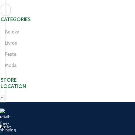
CATEGORIES
Beleza
Livros
Festa
Moda
STORE
LOCATION
let
+
−
Frete