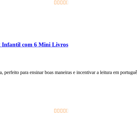
2.33
out of
5
 Infantil com 6 Mini Livros
, perfeito para ensinar boas maneiras e incentivar a leitura em portuguê
2.33
out of
5