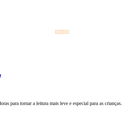
2.33
out of
5
o
doras para tornar a leitura mais leve e especial para as crianças.