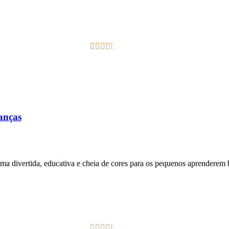
2.33
out of
5
ianças
orma divertida, educativa e cheia de cores para os pequenos aprenderem