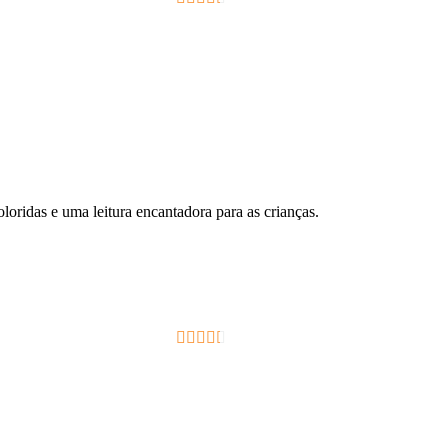
2.33
out of
5
oloridas e uma leitura encantadora para as crianças.
2.33
out of
5