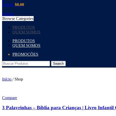
0
items
$
0.00
0
items
Browse Categories
PRODUTOS
QUEM SOMOS
PRODUTOS
QUEM SOMOS
PROMOÇÕES
Search
Início
/
Shop
Compare
3 Palavrinhas – Bíblia para Crianças | Livro Infantil 