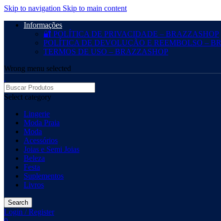
Skip to navigation
Skip to main content
Informações
🔐 POLÍTICA DE PRIVACIDADE – BRAZZASHOP
POLÍTICA DE DEVOLUÇÃO E REEMBOLSO – B
TERMOS DE USO – BRAZZASHOP
Wrong menu selected
Select category
Lingerie
Moda Praia
Moda
Acessórios
Joias e Semi Joias
Beleza
Festa
Suplementos
Livros
Search
Login / Register
0