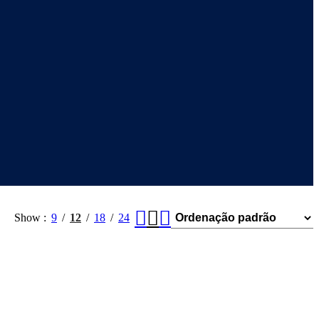
Show
9
12
18
24