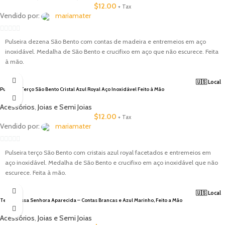
$
12.00
+ Tax
Vendido por:
mariamater
0
Pulseira dezena São Bento com contas de madeira e entremeios em aço
out
inoxidável. Medalha de São Bento e crucifixo em aço que não escurece. Feita
of
à mão.
5
🇺🇸 Local
Pulseira Terço São Bento Cristal Azul Royal Aço Inoxidável Feito à Mão
Acessórios
,
Joias e Semi Joias
$
12.00
+ Tax
Vendido por:
mariamater
0
Pulseira terço São Bento com cristais azul royal facetados e entremeios em
out
aço inoxidável. Medalha de São Bento e crucifixo em aço inoxidável que não
of
escurece. Feita à mão.
5
🇺🇸 Local
Terço Nossa Senhora Aparecida – Contas Brancas e Azul Marinho, Feito a Mão
Acessórios
,
Joias e Semi Joias