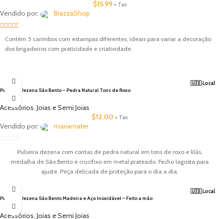
$
15.99
+ Tax
Vendido por:
BrazzaShop
2.33
Contém 5 carimbos com estampas diferentes, ideais para variar a decoração
out of
dos brigadeiros com praticidade e criatividade.
5
🇺🇸 Local
Pulseira Dezena São Bento – Pedra Natural Tons de Roxo
Acessórios
,
Joias e Semi Joias
$
12.00
+ Tax
Vendido por:
mariamater
0
Pulseira dezena com contas de pedra natural em tons de roxo e lilás,
out
medalha de São Bento e crucifixo em metal prateado. Fecho lagosta para
of
ajuste. Peça delicada de proteção para o dia a dia.
5
🇺🇸 Local
Pulseira Dezena São Bento Madeira e Aço Inoxidável – Feito a mão
Acessórios
,
Joias e Semi Joias