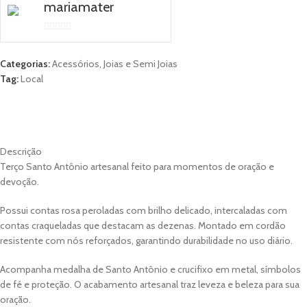
mariamater
0
out
Categorias:
Acessórios
,
Joias e Semi Joias
of
Tag:
Local
5
DESCRIÇÃO
AVALIAÇÕES (0)
MORE OFFERS
STORE POLICIES
SHIPPING AND DELIVERY
PERGUNTAS
Descrição
Terço Santo Antônio artesanal feito para momentos de oração e
devoção.
Possui contas rosa peroladas com brilho delicado, intercaladas com
contas craqueladas que destacam as dezenas. Montado em cordão
resistente com nós reforçados, garantindo durabilidade no uso diário.
Acompanha medalha de Santo Antônio e crucifixo em metal, símbolos
de fé e proteção. O acabamento artesanal traz leveza e beleza para sua
oração.