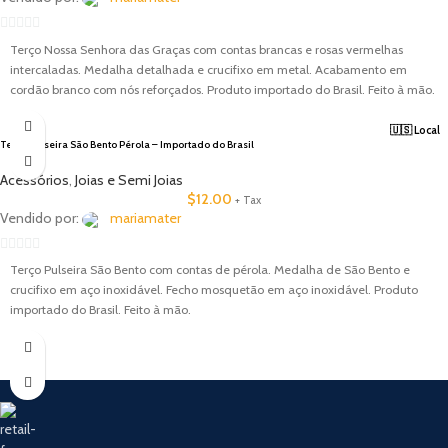
0
Terço Nossa Senhora das Graças com contas brancas e rosas vermelhas
out
intercaladas. Medalha detalhada e crucifixo em metal. Acabamento em
of
cordão branco com nós reforçados. Produto importado do Brasil. Feito à mão.
5
🇺🇸 Local
Terço Pulseira São Bento Pérola – Importado do Brasil
Acessórios
,
Joias e Semi Joias
$
12.00
+ Tax
Vendido por:
mariamater
0
Terço Pulseira São Bento com contas de pérola. Medalha de São Bento e
out
crucifixo em aço inoxidável. Fecho mosquetão em aço inoxidável. Produto
of
importado do Brasil. Feito à mão.
5