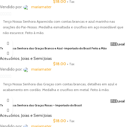
$
18.00
+ Tax
Vendido por:
mariamater
0
Terço Nossa Senhora Aparecida com contas brancas e azul marinho nas
out
orações do Pai-Nosso. Medalha esmaltada e crucifixo em aço inoxidável que
of
não escurece. Feito à mão.
5
🇺🇸 Local
Terço Nossa Senhora das Graças Branco e Azul -importado do Brasil Feito a Mão
Acessórios
,
Joias e Semi Joias
$
18.00
+ Tax
Vendido por:
mariamater
0
Terço Nossa Senhora das Graças com contas brancas, detalhes em azul e
out
acabamento em cordão. Medalha e crucifixo em metal. Feito à mão.
of
5
🇺🇸 Local
Terço Nossa Senhora das Graças Rosas – Importado do Brasil
Acessórios
,
Joias e Semi Joias
$
18.00
+ Tax
Vendido por:
mariamater