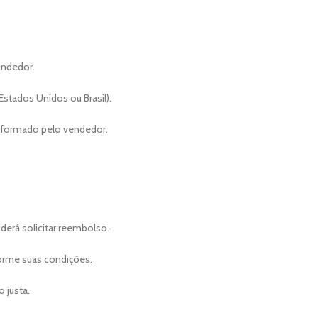
endedor.
stados Unidos ou Brasil).
informado pelo vendedor.
derá solicitar reembolso.
rme suas condições.
 justa.