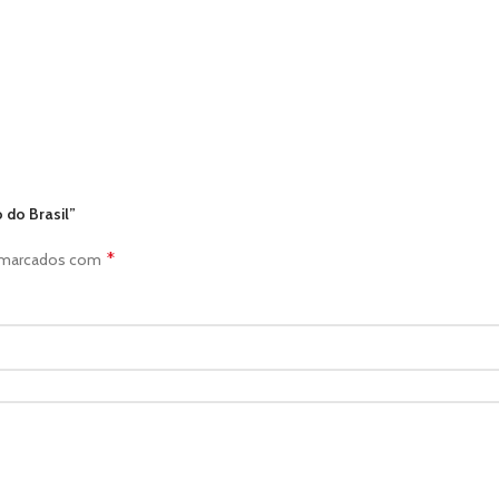
 do Brasil”
*
o marcados com