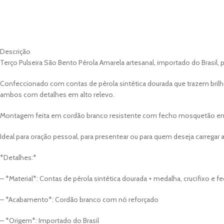
DESCRIÇÃO
AVALIAÇ
Descrição
Terço Pulseira São Bento Pérola Amarela artesanal, importado do Brasil, pe
Confeccionado com contas de pérola sintética dourada que trazem brilho
ambos com detalhes em alto relevo.
Montagem feita em cordão branco resistente com fecho mosquetão em a
Ideal para oração pessoal, para presentear ou para quem deseja carrega
*Detalhes:*
– *Material*: Contas de pérola sintética dourada + medalha, crucifixo e 
– *Acabamento*: Cordão branco com nó reforçado
– *Origem*: Importado do Brasil