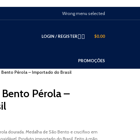
Wrong menu selected
LOGIN / REGISTER
$
0.00
PROMOÇÕES
 Bento Pérola – Importado do Brasil
 Bento Pérola –
il
rola dourada. Medalha de São Bento e crucifixo em
xidável. Produto importado do Brasil. Feito à mão.