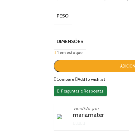
PESO
DIMENSÕES
1 em estoque
ADICIO
Compare
Add to wishlist
Perguntas e Respostas
vendido por
mariamater
0