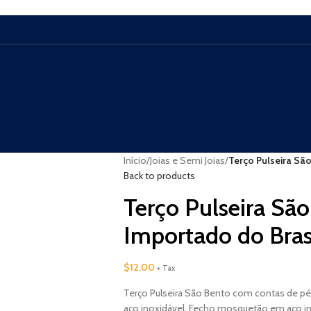
Início
/
Joias e Semi Joias
/
Terço Pulseira São
Back to products
Terço Pulseira São
Importado do Bras
$
12.00
+ Tax
Terço Pulseira São Bento com contas de pé
aço inoxidável. Fecho mosquetão em aço ino