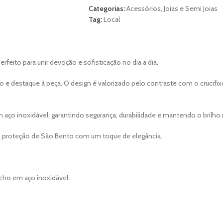
out
Categorias:
Acessórios
,
Joias e Semi Joias
of
Tag:
Local
5
ÕES (0)
MORE OFFERS
STORE POLICIES
SHIPPING AND DELIVERY
PERGUNTAS
rfeito para unir devoção e sofisticação no dia a dia.
 e destaque à peça. O design é valorizado pelo contraste com o crucifi
ço inoxidável, garantindo segurança, durabilidade e mantendo o brilh
r a proteção de São Bento com um toque de elegância.
fecho em aço inoxidável