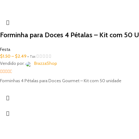
Forminha para Doces 4 Pétalas – Kit com 50 Un
Festa
$
1.50
–
$
2.49
+ Tax
Vendido por:
BrazzaShop
2.33
Forminhas 4 Pétalas para Doces Gourmet – Kit com 50 unidade
out of
5