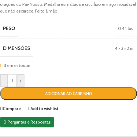
orações do Pai-Nosso. Medalha esmaltada e crucifixo em aço inoxidável
que não escurece. Feito à mão.
PESO
0.44 lbs
DIMENSÕES
4 × 3 × 2 in
3 em estoque
-
+
ADICIONAR AO CARRINHO
Compare
Add to wishlist
Perguntas e Respostas