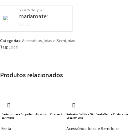
vendido por
mariamater
0
out
Categorias:
Acessórios
,
Joias e Semi Joias
of
Tag:
Local
5
Produtos relacionados
🇺🇸 Local
Carimbo para Brigadeiro Ursinho – Kit com 5
Pulseira Católica São Bento Verde Cristal com
carimbos
Cruz em Aço
Festa
Acessórios
,
Joias e Semi Joias