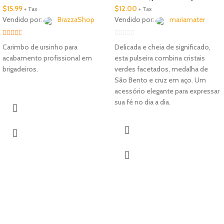
$
15.99
$
12.00
+ Tax
+ Tax
Vendido por:
BrazzaShop
Vendido por:
mariamater
2.33
0
Carimbo de ursinho para
Delicada e cheia de significado,
out of
out
acabamento profissional em
esta pulseira combina cristais
5
of
brigadeiros.
verdes facetados, medalha de
5
São Bento e cruz em aço. Um
acessório elegante para expressar
sua fé no dia a dia.