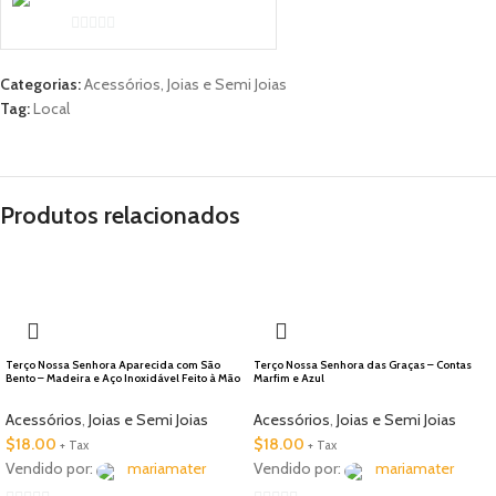
0
out
Categorias:
Acessórios
,
Joias e Semi Joias
of
Tag:
Local
5
Produtos relacionados
🇺🇸 Local
Terço Nossa Senhora Aparecida com São
Terço Nossa Senhora das Graças – Contas
Bento – Madeira e Aço Inoxidável Feito à Mão
Marfim e Azul
Acessórios
,
Joias e Semi Joias
Acessórios
,
Joias e Semi Joias
$
18.00
$
18.00
+ Tax
+ Tax
Vendido por:
mariamater
Vendido por:
mariamater