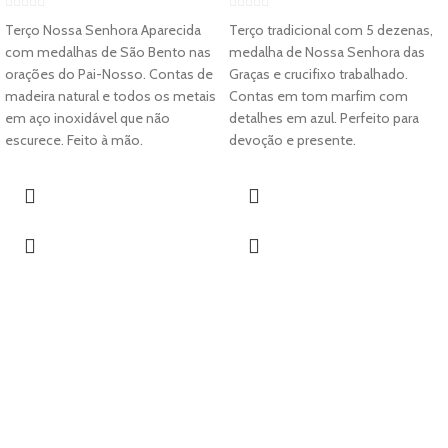
0
0
Terço Nossa Senhora Aparecida
Terço tradicional com 5 dezenas,
out
out
com medalhas de São Bento nas
medalha de Nossa Senhora das
of
of
orações do Pai-Nosso. Contas de
Graças e crucifixo trabalhado.
5
5
madeira natural e todos os metais
Contas em tom marfim com
em aço inoxidável que não
detalhes em azul. Perfeito para
escurece. Feito à mão.
devoção e presente.