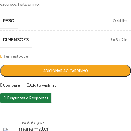
escurece. Feita à mão.
PESO
0.44 lbs
DIMENSÕES
3 × 3 × 2 in
1 em estoque
ADICIONAR AO CARRINHO
Compare
Add to wishlist
Perguntas e Respostas
vendido por
mariamater