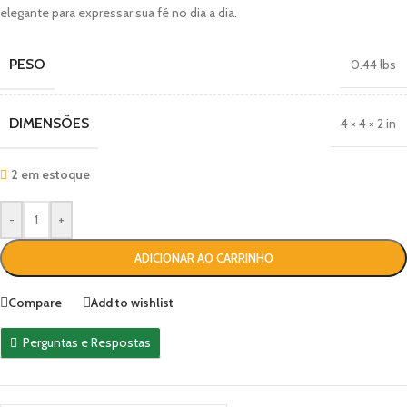
elegante para expressar sua fé no dia a dia.
PESO
0.44 lbs
DIMENSÕES
4 × 4 × 2 in
2 em estoque
-
+
ADICIONAR AO CARRINHO
Compare
Add to wishlist
Perguntas e Respostas