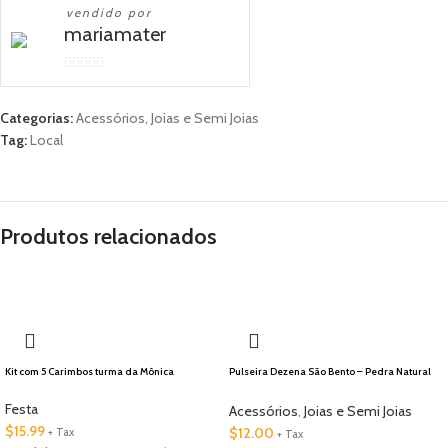
vendido por
mariamater
0
out
Categorias:
Acessórios
,
Joias e Semi Joias
of
Tag:
Local
5
Produtos relacionados
🇺🇸 Local
Kit com 5 Carimbos turma da Mônica
Pulseira Dezena São Bento – Pedra Natural
Tons de Roxo
Festa
Acessórios
,
Joias e Semi Joias
$
15.99
$
12.00
+ Tax
+ Tax