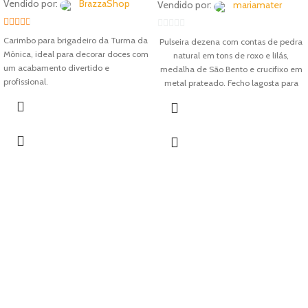
Vendido por:
BrazzaShop
Vendido por:
mariamater
2.33
0
Carimbo para brigadeiro da Turma da
Pulseira dezena com contas de pedra
out of
out
Mônica, ideal para decorar doces com
natural em tons de roxo e lilás,
5
of
um acabamento divertido e
medalha de São Bento e crucifixo em
profissional.
5
metal prateado. Fecho lagosta para
ajuste. Peça delicada de proteção
para o dia a dia.