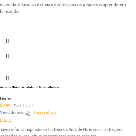
out of
divertida, educativa e cheia de cores para os pequenos aprenderem
5
brincando.
Arca de Noé – Livro Infantil Bíblico Ilustrado
Livros
$
7.99
+ Tax
Vendido por:
BrazzaShop
2.33
Livro infantil inspirado na história da Arca de Noé, com ilustrações
out of