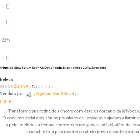
-22%
✨ Jumiso Glow Serum Set – All Day Vitamin, Niacinamide 20%, Scrunchie
Beleza
$
24.99
$
32.00
+ Tax
Vendido por:
Jellyeban Skin&Beauty
5
out of 5
✨ Transforme sua rotina de skincare com este kit coreano da Jellybean.
O conjunto inclui dois séruns populares da Jumiso que ajudam a iluminar
a pele, melhorar a textura e promover um glow saudável, além de uma
scrunchie fofa para manter o cabelo preso durante a rotina.