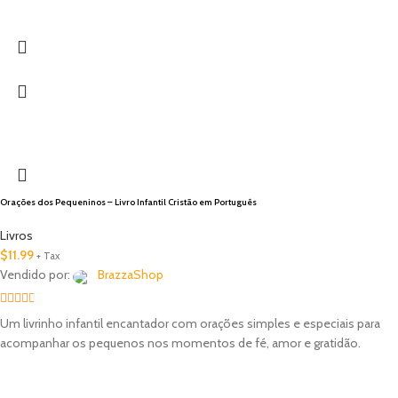
Orações dos Pequeninos – Livro Infantil Cristão em Português
Livros
$
11.99
+ Tax
Vendido por:
BrazzaShop
2.33
Um livrinho infantil encantador com orações simples e especiais para
out of
acompanhar os pequenos nos momentos de fé, amor e gratidão.
5