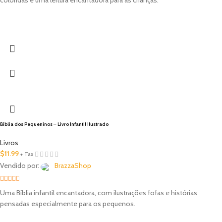
coloridas e uma leitura encantadora para as crianças.
5
Bíblia dos Pequeninos – Livro Infantil Ilustrado
Livros
$
11.99
+ Tax
Vendido por:
BrazzaShop
2.33
Uma Bíblia infantil encantadora, com ilustrações fofas e histórias
out of
pensadas especialmente para os pequenos.
5