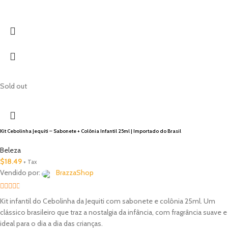
Sold out
Kit Cebolinha Jequiti – Sabonete + Colônia Infantil 25ml | Importado do Brasil
Beleza
$
18.49
+ Tax
Vendido por:
BrazzaShop
2.33
Kit infantil do Cebolinha da Jequiti com sabonete e colônia 25ml. Um
out of
clássico brasileiro que traz a nostalgia da infância, com fragrância suave e
5
ideal para o dia a dia das crianças.