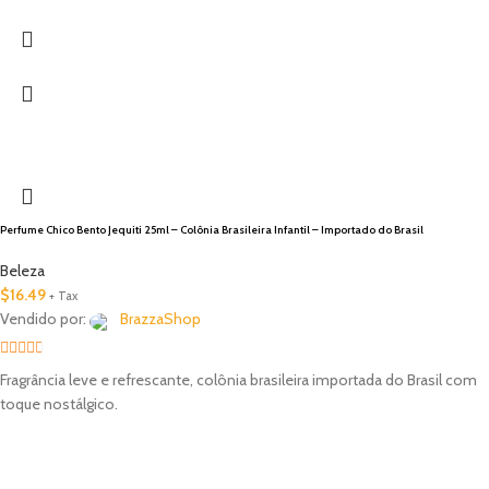
Perfume Chico Bento Jequiti 25ml – Colônia Brasileira Infantil – Importado do Brasil
Beleza
$
16.49
+ Tax
Vendido por:
BrazzaShop
2.33
Fragrância leve e refrescante, colônia brasileira importada do Brasil com
out of
toque nostálgico.
5