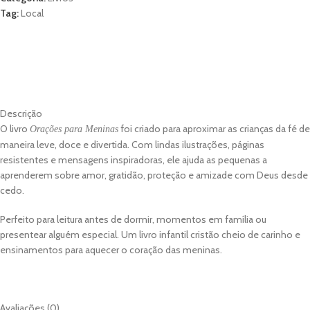
5
Tag:
Local
DESCRIÇÃO
AVALIAÇÕES (0)
MORE OFFERS
STORE POLICIES
SHIPPING AND DELIVERY
PERGUNTAS
Descrição
O livro
foi criado para aproximar as crianças da fé de
Orações para Meninas
maneira leve, doce e divertida. Com lindas ilustrações, páginas
resistentes e mensagens inspiradoras, ele ajuda as pequenas a
aprenderem sobre amor, gratidão, proteção e amizade com Deus desde
cedo.
Perfeito para leitura antes de dormir, momentos em família ou
presentear alguém especial. Um livro infantil cristão cheio de carinho e
ensinamentos para aquecer o coração das meninas.
Avaliações (0)