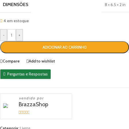
DIMENSÕES
8 × 6.5 × 2 in
4 em estoque
-
+
ADICIONAR AO CARRINHO
Compare
Add to wishlist
Perguntas e Respostas
vendido por
BrazzaShop
2.33
out of
Categoria:
Livros