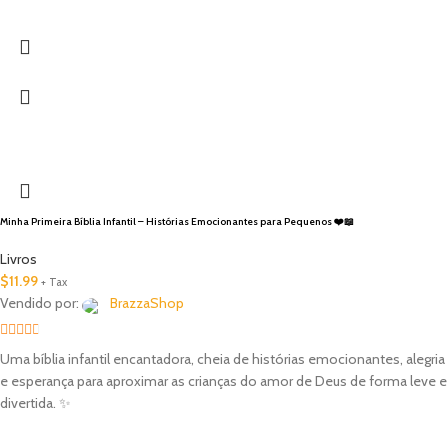
Minha Primeira Bíblia Infantil – Histórias Emocionantes para Pequenos ❤️📖
Livros
$
11.99
+ Tax
Vendido por:
BrazzaShop
2.33
Uma bíblia infantil encantadora, cheia de histórias emocionantes, alegria
out of
e esperança para aproximar as crianças do amor de Deus de forma leve e
5
divertida. ✨