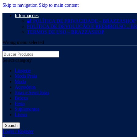
Skip to navigation
Skip to main content
Informações
🔐 POLÍTICA DE PRIVACIDADE – BRAZZASHOP
POLÍTICA DE DEVOLUÇÃO E REEMBOLSO – B
TERMOS DE USO – BRAZZASHOP
Wrong menu selected
Select category
Lingerie
Moda Praia
Moda
Acessórios
Joias e Semi Joias
Beleza
Festa
Suplementos
Livros
Search
Login / Register
0