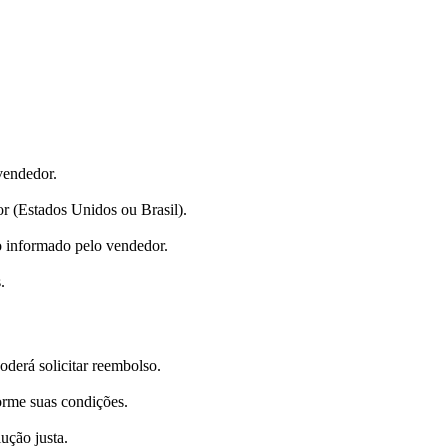
vendedor.
r (Estados Unidos ou Brasil).
o informado pelo vendedor.
.
oderá solicitar reembolso.
rme suas condições.
ução justa.