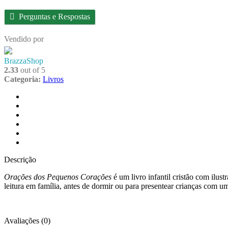
Perguntas e Respostas
Vendido por
BrazzaShop
2.33
out of 5
Categoria:
Livros
Descrição
Avaliações (0)
More Offers
Store Policies
Shipping and Delivery
Perguntas
Descrição
Orações dos Pequenos Corações
é um livro infantil cristão com ilus
leitura em família, antes de dormir ou para presentear crianças com 
Avaliações (0)