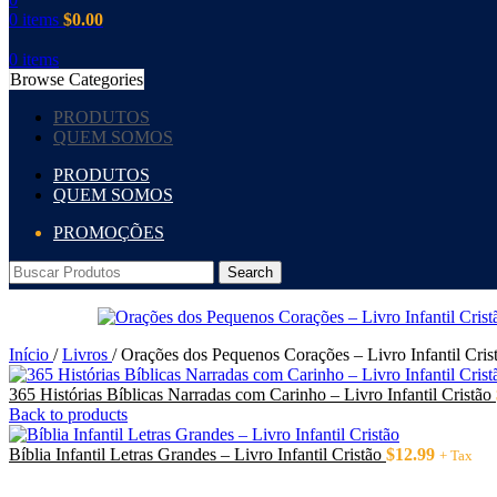
0
items
$
0.00
0
items
Browse Categories
PRODUTOS
QUEM SOMOS
PRODUTOS
QUEM SOMOS
PROMOÇÕES
Search
Início
/
Livros
/
Orações dos Pequenos Corações – Livro Infantil Cris
365 Histórias Bíblicas Narradas com Carinho – Livro Infantil Cristão
Back to products
Bíblia Infantil Letras Grandes – Livro Infantil Cristão
$
12.99
+ Tax