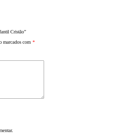
antil Cristão”
ão marcados com
*
mentar.