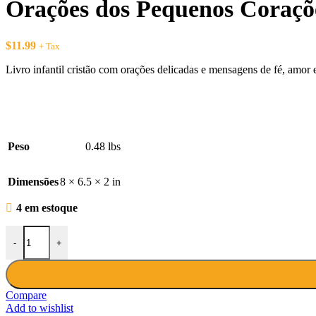
Orações dos Pequenos Corações
$
11.99
+ Tax
Livro infantil cristão com orações delicadas e mensagens de fé, amor e
Peso
0.48 lbs
Dimensões
8 × 6.5 × 2 in
4 em estoque
Orações dos Pequenos Corações – Livro Infantil Cristão quantidade
-
+
Compare
Add to wishlist