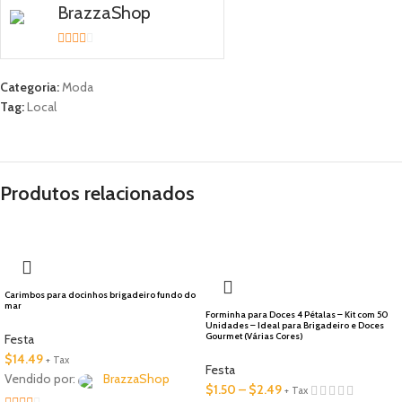
BrazzaShop
2
out
of 5
Categoria:
Moda
Tag:
Local
Produtos relacionados
🇺🇸 Local
Carimbos para docinhos brigadeiro fundo do
mar
Forminha para Doces 4 Pétalas – Kit com 50
Unidades – Ideal para Brigadeiro e Doces
Gourmet (Várias Cores)
Festa
$
14.49
+ Tax
Festa
Vendido por:
BrazzaShop
$
1.50
–
$
2.49
+ Tax