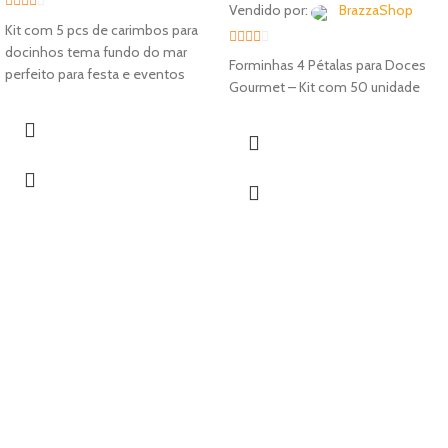
Vendido por:
BrazzaShop
2
out
Kit com 5 pcs de carimbos para
of 5
docinhos tema fundo do mar
2
out
Forminhas 4 Pétalas para Doces
perfeito para festa e eventos
of 5
Gourmet – Kit com 50 unidade