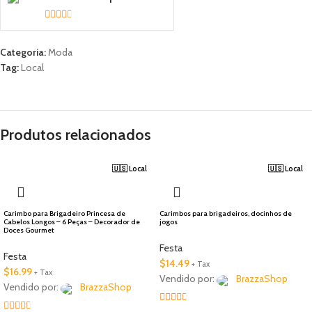
2.33
out of
Categoria:
Moda
5
Tag:
Local
Produtos relacionados
🇺🇸 Local
🇺🇸 Local
Carimbo para Brigadeiro Princesa de
Carimbos para brigadeiros, docinhos de
Cabelos Longos – 6 Peças – Decorador de
jogos
Doces Gourmet
Festa
Festa
$
14.49
+ Tax
$
16.99
+ Tax
Vendido por:
BrazzaShop
Vendido por:
BrazzaShop
2.33