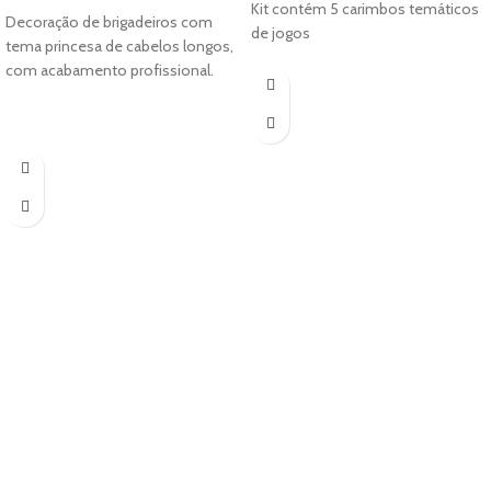
Kit contém 5 carimbos temáticos
2.33
Decoração de brigadeiros com
out of
de jogos
out of
tema princesa de cabelos longos,
5
5
com acabamento profissional.