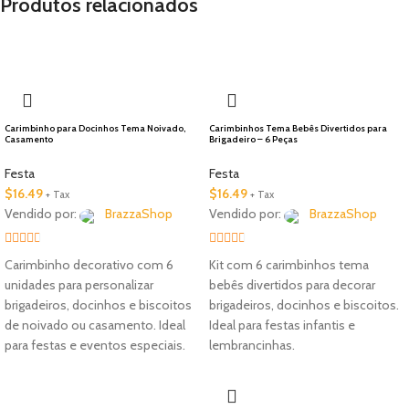
Produtos relacionados
🇺🇸 Local
Carimbinho para Docinhos Tema Noivado,
Carimbinhos Tema Bebês Divertidos para
Casamento
Brigadeiro – 6 Peças
Festa
Festa
$
16.49
$
16.49
+ Tax
+ Tax
Vendido por:
BrazzaShop
Vendido por:
BrazzaShop
2.33
2.33
Carimbinho decorativo com 6
Kit com 6 carimbinhos tema
out of
out of
unidades para personalizar
bebês divertidos para decorar
5
5
brigadeiros, docinhos e biscoitos
brigadeiros, docinhos e biscoitos.
de noivado ou casamento. Ideal
Ideal para festas infantis e
para festas e eventos especiais.
lembrancinhas.