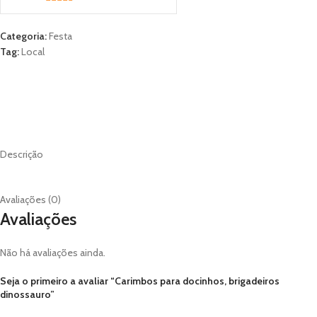
2.33
out of
Categoria:
Festa
5
Tag:
Local
DESCRIÇÃO
AVALIAÇÕES (0)
MORE OFFERS
STORE POLICIES
SHIPPING AND DELIVERY
PERGUNTAS
Descrição
Avaliações (0)
Avaliações
Não há avaliações ainda.
Seja o primeiro a avaliar “Carimbos para docinhos, brigadeiros
dinossauro”