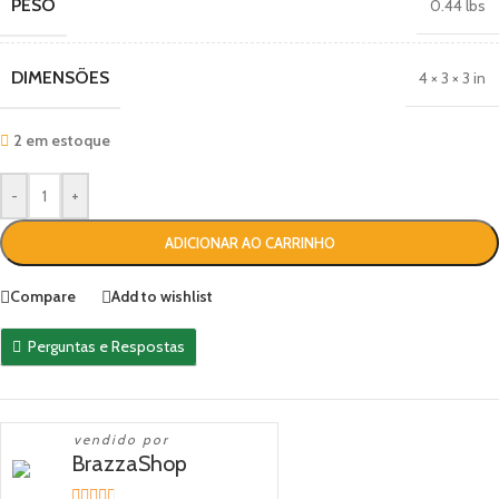
PESO
0.44 lbs
DIMENSÕES
4 × 3 × 3 in
2 em estoque
-
+
ADICIONAR AO CARRINHO
Compare
Add to wishlist
Perguntas e Respostas
vendido por
BrazzaShop