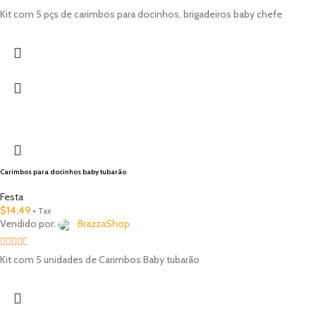
2.33
Kit com 5 pçs de carimbos para docinhos, brigadeiros baby chefe
out of
5
Carimbos para docinhos baby tubarão
Festa
$
14.49
+ Tax
Vendido por:
BrazzaShop
2.33
Kit com 5 unidades de Carimbos Baby tubarão
out of
5