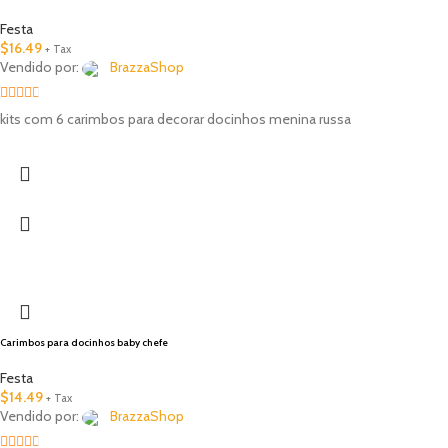
Festa
$
16.49
+ Tax
Vendido por:
BrazzaShop
2.33
kits com 6 carimbos para decorar docinhos menina russa
out of
5
Carimbos para docinhos baby chefe
Festa
$
14.49
+ Tax
Vendido por:
BrazzaShop