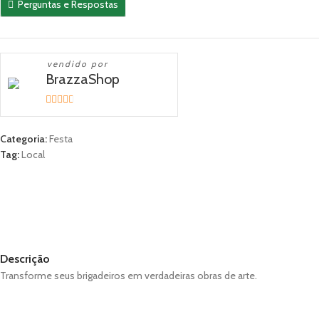
Perguntas e Respostas
vendido por
BrazzaShop
2.33
out of
Categoria:
Festa
5
Tag:
Local
DESCRIÇÃO
AVALIAÇÕES (0)
ABOUT BRAND
MORE OFFERS
STORE POLICIES
SHIPPING AND DELIVERY
PERGUNTAS
Descrição
Transforme seus brigadeiros em verdadeiras obras de arte.