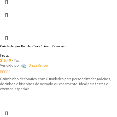
Carimbinho para Docinhos Tema Noivado, Casamento
Festa
$
16.49
+ Tax
Vendido por:
BrazzaShop
2.33
Carimbinho decorativo com 6 unidades para personalizar brigadeiros,
out of
docinhos e biscoitos de noivado ou casamento. Ideal para festas e
eventos especiais.
5