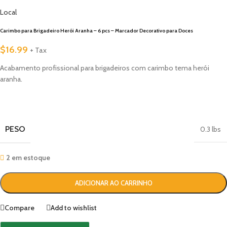
Local
Carimbo para Brigadeiro Herói Aranha – 6 pcs – Marcador Decorativo para Doces
$
16.99
+ Tax
Acabamento profissional para brigadeiros com carimbo tema herói
aranha.
PESO
0.3 lbs
2 em estoque
ADICIONAR AO CARRINHO
Compare
Add to wishlist