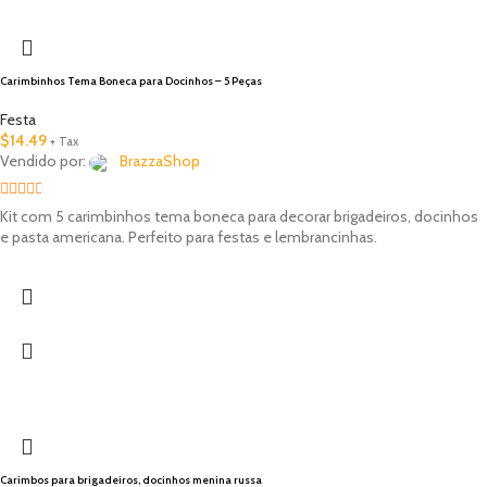
Carimbinhos Tema Boneca para Docinhos – 5 Peças
Festa
$
14.49
+ Tax
Vendido por:
BrazzaShop
2.33
Kit com 5 carimbinhos tema boneca para decorar brigadeiros, docinhos
out of
e pasta americana. Perfeito para festas e lembrancinhas.
5
Carimbos para brigadeiros, docinhos menina russa