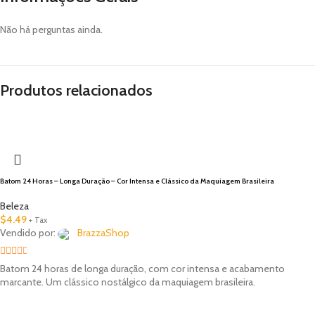
Não há perguntas ainda.
Produtos relacionados
Batom 24 Horas – Longa Duração – Cor Intensa e Clássico da Maquiagem Brasileira
Beleza
$
4.49
+ Tax
Vendido por:
BrazzaShop
2.33
Batom 24 horas de longa duração, com cor intensa e acabamento
out of
marcante. Um clássico nostálgico da maquiagem brasileira.
5