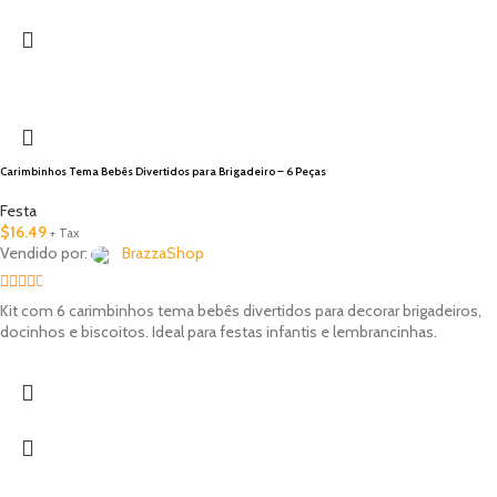
Carimbinhos Tema Bebês Divertidos para Brigadeiro – 6 Peças
Festa
$
16.49
+ Tax
Vendido por:
BrazzaShop
2.33
Kit com 6 carimbinhos tema bebês divertidos para decorar brigadeiros,
out of
docinhos e biscoitos. Ideal para festas infantis e lembrancinhas.
5