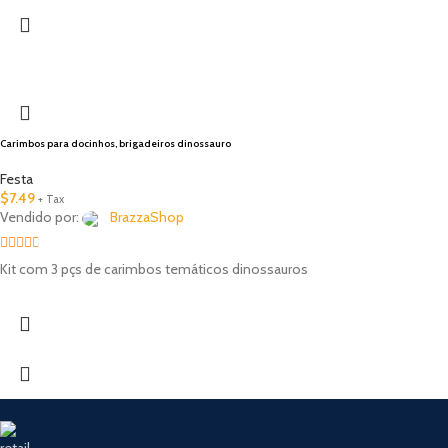
Carimbos para docinhos, brigadeiros dinossauro
Festa
$
7.49
+ Tax
Vendido por:
BrazzaShop
2.33
Kit com 3 pçs de carimbos temáticos dinossauros
out of
5