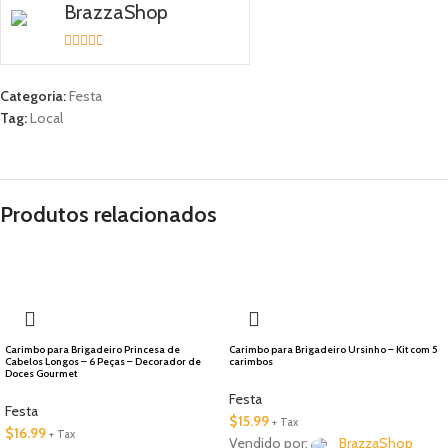
BrazzaShop
2.33
out of
Categoria:
Festa
5
Tag:
Local
Produtos relacionados
🇺🇸 Local
Carimbo para Brigadeiro Princesa de
Carimbo para Brigadeiro Ursinho – Kit com 5
Cabelos Longos – 6 Peças – Decorador de
carimbos
Doces Gourmet
Festa
Festa
$
15.99
+ Tax
$
16.99
+ Tax
Vendido por:
BrazzaShop