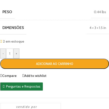
PESO
0.44 lbs
DIMENSÕES
4 × 3 × 1.5 in
2 em estoque
-
+
ADICIONAR AO CARRINHO
Compare
Add to wishlist
Perguntas e Respostas
vendido por