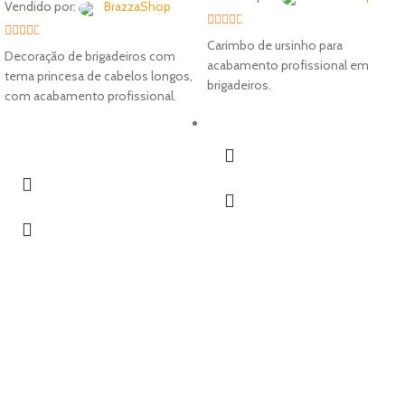
Vendido por:
BrazzaShop
2.33
Carimbo de ursinho para
2.33
Decoração de brigadeiros com
out of
acabamento profissional em
out of
tema princesa de cabelos longos,
5
brigadeiros.
5
com acabamento profissional.