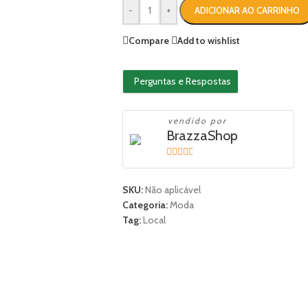
-
+
ADICIONAR AO CARRINHO
Compare
Add to wishlist
Perguntas e Respostas
vendido por
BrazzaShop
2.33
out of
SKU:
Não aplicável
5
Categoria:
Moda
Tag:
Local
ÕES (0)
MORE OFFERS
STORE POLICIES
SHIPPING AND DELIVERY
PERGUNTAS