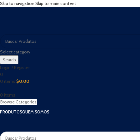
Skip to navigation
Skip to main content
Select category
Search
Login / Register
0
0
items
$
0.00
0
items
Browse Categories
PRODUTOS
QUEM SOMOS