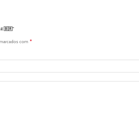
il 🇧🇷”
*
o marcados com