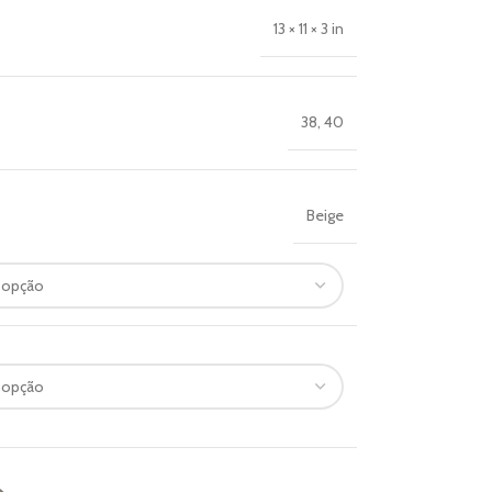
13 × 11 × 3 in
38
,
40
Beige