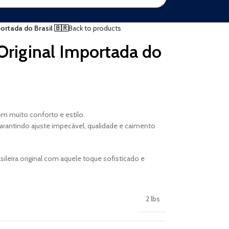
portada do Brasil 🇧🇷
Back to products
 Original Importada do
m muito conforto e estilo.
arantindo ajuste impecável, qualidade e caimento
ileira original com aquele toque sofisticado e
2 lbs