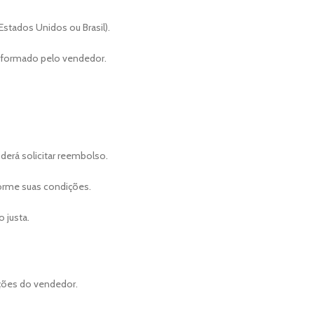
stados Unidos ou Brasil).
informado pelo vendedor.
derá solicitar reembolso.
rme suas condições.
 justa.
ções do vendedor.