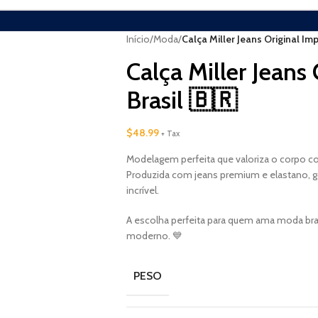
Início
/
Moda
/
Calça Miller Jeans Original Im
Calça Miller Jeans
Brasil 🇧🇷
$
48.99
+ Tax
Modelagem perfeita que valoriza o corpo co
Produzida com jeans premium e elastano, g
incrível.
A escolha perfeita para quem ama moda bras
moderno. 💙
PESO