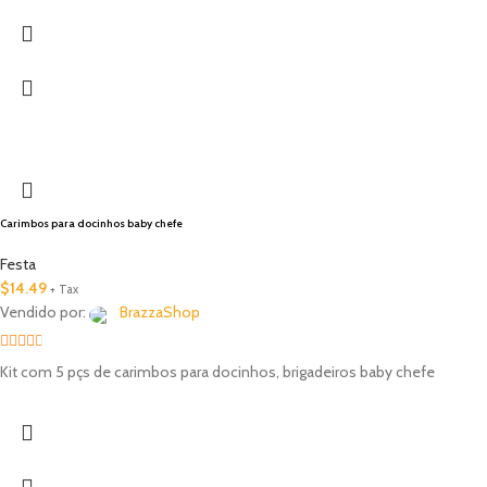
Carimbos para docinhos baby chefe
Festa
$
14.49
+ Tax
Vendido por:
BrazzaShop
2.33
Kit com 5 pçs de carimbos para docinhos, brigadeiros baby chefe
out of
5