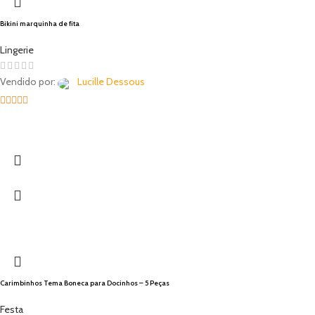
Bikini marquinha de fita
Lingerie
Vendido por:
Lucille Dessous
5
out of 5
Carimbinhos Tema Boneca para Docinhos – 5 Peças
Festa