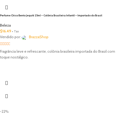
Perfume Chico Bento Jequiti 25ml – Colônia Brasileira Infantil – Importado do Brasil
Beleza
$
16.49
+ Tax
Vendido por:
BrazzaShop
2.33
Fragrância leve e refrescante, colônia brasileira importada do Brasil com
out of
toque nostálgico.
5
-22%