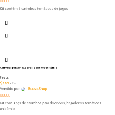
2.33
Kit contém 5 carimbos temáticos de jogos
out of
5
Carimbos para brigadeiros, docinhos unicórnio
Festa
$
7.49
+ Tax
Vendido por:
BrazzaShop
2.33
Kit com 3 pçs de carimbos para docinhos, brigadeiros temáticos
out of
unicórnio
5