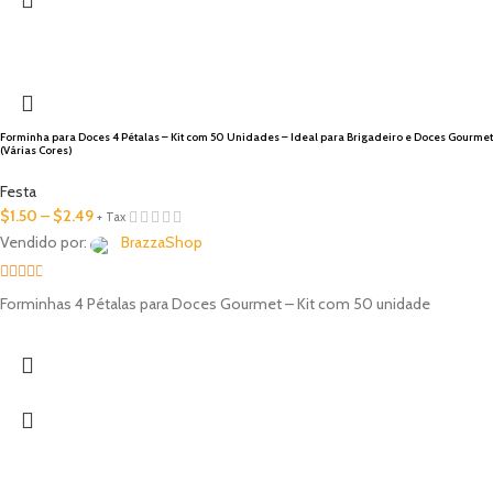
Forminha para Doces 4 Pétalas – Kit com 50 Unidades – Ideal para Brigadeiro e Doces Gourmet
(Várias Cores)
Festa
$
1.50
–
$
2.49
+ Tax
Vendido por:
BrazzaShop
2.33
Forminhas 4 Pétalas para Doces Gourmet – Kit com 50 unidade
out of
5