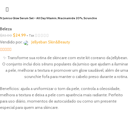
✨ Jumiso Glow Serum Set – All Day Vitamin, Niacinamide 20%, Scrunchie
Beleza
$
24.99
$
32.00
+ Tax
Vendido por:
Jellyeban Skin&Beauty
5
out of 5
✨ Transforme sua rotina de skincare com este kit coreano da Jellybean.
O conjunto inclui dois séruns populares da Jumiso que ajudam a iluminar
a pele, melhorar a textura e promover um glow saudável, além de uma
scrunchie fofa para manter o cabelo preso durante a rotina.
Benefícios: ajuda a uniformizar o tom da pele, controla a oleosidade,
melhora a textura e deixa a pele com aparência mais radiante. Perfeito
para uso diário, momentos de autocuidado ou como um presente
especial para quem ama skincare.