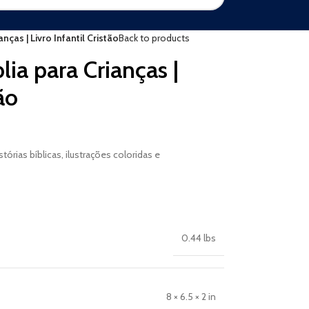
nças | Livro Infantil Cristão
Back to products
lia para Crianças |
ão
stórias bíblicas, ilustrações coloridas e
0.44 lbs
8 × 6.5 × 2 in