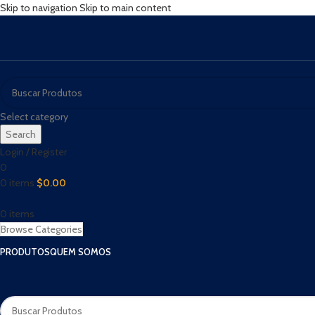
Skip to navigation
Skip to main content
Select category
Search
Login / Register
0
0
items
$
0.00
0
items
Browse Categories
PRODUTOS
QUEM SOMOS