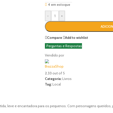
4 em estoque
-
+
ADICIO
Compare
Add to wishlist
Perguntas e Respostas
Vendido por
BrazzaShop
2.33
out of 5
Categoria:
Livros
Tag:
Local
ÕES (0)
MORE OFFERS
STORE POLICIES
SHIPPING AND DELIVERY
PERGUNTAS
ertida, leve e encantadora para os pequenos. Com personagens queridos, pág