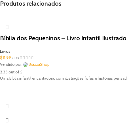
Produtos relacionados
Bíblia dos Pequeninos – Livro Infantil Ilustrado
Livros
$
11.99
+ Tax
Vendido por:
BrazzaShop
2.33
out of 5
Uma Bíblia infantil encantadora, com ilustrações fofas e histórias pens