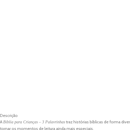
DESCRIÇÃO
AVALIAÇ
Descrição
A
traz histórias bíblicas de forma div
Bíblia para Crianças – 3 Palavrinhas
tornar os momentos de leitura ainda mais especiais.