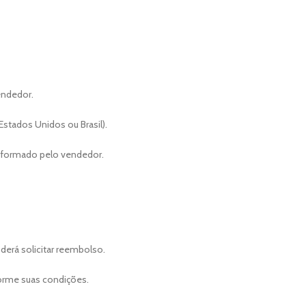
endedor.
stados Unidos ou Brasil).
informado pelo vendedor.
derá solicitar reembolso.
rme suas condições.