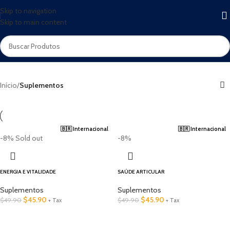
Skip to navigation
Skip to main content
Início
/
Suplementos
🇧🇷 Internacional
🇧🇷 Internacional
-8%
Sold out
-8%
ENERGIA E VITALIDADE
​SAÚDE ARTICULAR
Suplementos
Suplementos
$
45.90
$
45.90
$
49.90
$
49.90
+ Tax
+ Tax