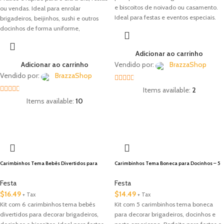
e biscoitos de noivado ou casamento.
ou vendas. Ideal para enrolar
Ideal para festas e eventos especiais.
brigadeiros, beijinhos, sushi e outros
docinhos de forma uniforme,
economizando tempo e deixando tudo
mais bonito.
Adicionar ao carrinho
Adicionar ao carrinho
Vendido por:
BrazzaShop
Vendido por:
BrazzaShop
2.33
Items available:
2
2.33
out of
Items available:
10
out of
5
🇺🇸 Local
5
Carimbinhos Tema Bebês Divertidos para
Carimbinhos Tema Boneca para Docinhos – 5
Brigadeiro – 6 Peças
Peças
Festa
Festa
$
16.49
$
14.49
+ Tax
+ Tax
Kit com 6 carimbinhos tema bebês
Kit com 5 carimbinhos tema boneca
divertidos para decorar brigadeiros,
para decorar brigadeiros, docinhos e