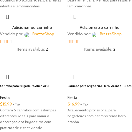
docinhos e biscoitos. Ideal para festas
pasta americana. Perfeito para festas e
infantis e lembrancinhas.
lembrancinhas.
Adicionar ao carrinho
Adicionar ao carrinho
Vendido por:
BrazzaShop
Vendido por:
BrazzaShop
2.33
2.33
Items available:
2
Items available:
2
out of
out of
🇺🇸 Local
5
5
Carimbo para Brigadeiro Alien Azul –
Carimbo para Brigadeiro Herói Aranha – 6 pcs
Marcador Decorativo
– Marcador Decorativo para Doces
Festa
Festa
$
15.99
$
16.99
+ Tax
+ Tax
Contém 5 carimbos com estampas
Acabamento profissional para
diferentes, ideais para variar a
brigadeiros com carimbo tema herói
decoração dos brigadeiros com
aranha.
praticidade e criatividade.