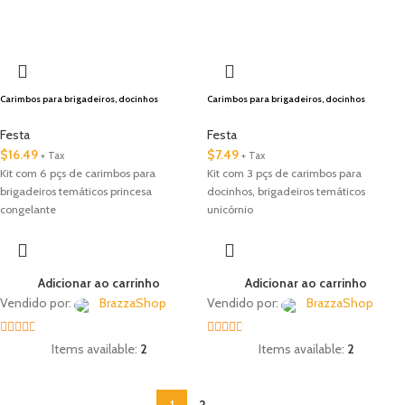
out of
out of
🇺🇸 Local
5
5
Carimbos para brigadeiros, docinhos
Carimbos para brigadeiros, docinhos
Primcesa congelante
unicórnio
Festa
Festa
$
16.49
$
7.49
+ Tax
+ Tax
Kit com 6 pçs de carimbos para
Kit com 3 pçs de carimbos para
brigadeiros temáticos princesa
docinhos, brigadeiros temáticos
congelante
unicórnio
Adicionar ao carrinho
Adicionar ao carrinho
Vendido por:
BrazzaShop
Vendido por:
BrazzaShop
2.33
2.33
Items available:
2
Items available:
2
out of
out of
5
5