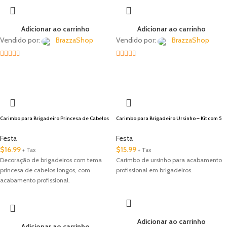
Adicionar ao carrinho
Adicionar ao carrinho
Vendido por:
BrazzaShop
Vendido por:
BrazzaShop
2.33
2.33
🇺🇸 Local
out of
out of
5
5
Carimbo para Brigadeiro Princesa de Cabelos
Carimbo para Brigadeiro Ursinho – Kit com 5
Longos – 6 Peças – Decorador de Doces
carimbos
Gourmet
Festa
Festa
$
16.99
$
15.99
+ Tax
+ Tax
Decoração de brigadeiros com tema
Carimbo de ursinho para acabamento
princesa de cabelos longos, com
profissional em brigadeiros.
acabamento profissional.
Adicionar ao carrinho
Adicionar ao carrinho