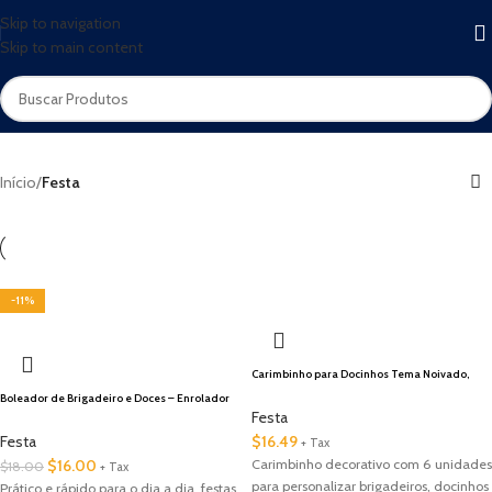
Skip to navigation
Skip to main content
Início
/
Festa
🇺🇸 Local
-11%
Carimbinho para Docinhos Tema Noivado,
Casamento
Boleador de Brigadeiro e Doces – Enrolador
Modelador para Brigadeiro, Beijinho e Sushi
Festa
Festa
$
16.49
+ Tax
$
16.00
Carimbinho decorativo com 6 unidades
$
18.00
+ Tax
para personalizar brigadeiros, docinhos
Prático e rápido para o dia a dia, festas