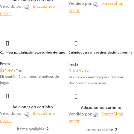
Vendido por:
BrazzaShop
Vendido por:
BrazzaShop
2.33
2.33
out of
🇺🇸 Local
out of
5
5
Carimbos para brigadeiros, docinhos de jogos
Carimbos para brigadeiros, docinhos menina
russa
Festa
Festa
$
14.49
$
16.49
+ Tax
+ Tax
Kit contém 5 carimbos temáticos de
kits com 6 carimbos para decorar
jogos
docinhos menina russa
Adicionar ao carrinho
Adicionar ao carrinho
Vendido por:
BrazzaShop
Vendido por:
BrazzaShop
2.33
2.33
Items available:
2
Items available:
2