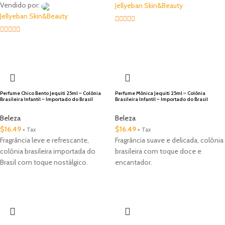
Vendido por:
Jellyeban Skin&Beauty
Jellyeban Skin&Beauty
5
out of 5
5
out of 5
🇺🇸 Local
Perfume Chico Bento Jequiti 25ml – Colônia
Perfume Mônica Jequiti 25ml – Colônia
Brasileira Infantil – Importado do Brasil
Brasileira Infantil – Importado do Brasil
Beleza
Beleza
$
16.49
$
16.49
+ Tax
+ Tax
Fragrância leve e refrescante,
Fragrância suave e delicada, colônia
colônia brasileira importada do
brasileira com toque doce e
Brasil com toque nostálgico.
encantador.