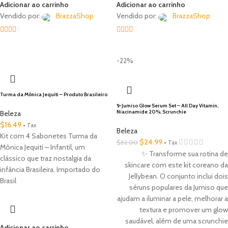
Adicionar ao carrinho
Adicionar ao carrinho
Vendido por:
BrazzaShop
Vendido por:
BrazzaShop
2
out
2
out
🇺🇸 Local
of 5
of 5
-22%
Turma da Mônica Jequiti – Produto Brasileiro
✨ Jumiso Glow Serum Set – All Day Vitamin,
Niacinamide 20%, Scrunchie
Beleza
$
16.49
+ Tax
Beleza
Kit com 4 Sabonetes Turma da
$
24.99
$
32.00
+ Tax
Mônica Jequiti – Infantil, um
✨ Transforme sua rotina de
clássico que traz nostalgia da
skincare com este kit coreano da
infância Brasileira. Importado do
Jellybean. O conjunto inclui dois
Brasil
séruns populares da Jumiso que
ajudam a iluminar a pele, melhorar a
textura e promover um glow
saudável, além de uma scrunchie
Adicionar ao carrinho