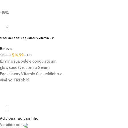
5
out of 5
-15%
✨ Serum Facial Eqqualberry Vitamin C ✨
Beleza
$
16.99
$
19.99
+ Tax
Ilumine sua pele e conquiste um
glow saudável com o Serum
Eqqualberry Vitamin C, queridinho e
viral no TikTok 💛
Adicionar ao carrinho
Vendido por: