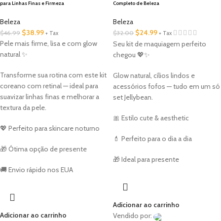
para Linhas Finas e Firmeza
Completo de Beleza
Beleza
Beleza
$
38.99
$
24.99
$
46.99
$
32.00
+ Tax
+ Tax
Pele mais firme, lisa e com glow
Seu kit de maquiagem perfeito
natural ✨
chegou 💖✨
Transforme sua rotina com este kit
Glow natural, cílios lindos e
coreano com retinal — ideal para
acessórios fofos — tudo em um só
suavizar linhas finas e melhorar a
set Jellybean.
textura da pele.
🎀 Estilo cute & aesthetic
💖 Perfeito para skincare noturno
💄 Perfeito para o dia a dia
🎁 Ótima opção de presente
🎁 Ideal para presente
🚚 Envio rápido nos EUA
Adicionar ao carrinho
Adicionar ao carrinho
Vendido por: