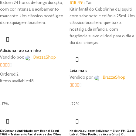
Batom 24 horas de longa duração,
$
18.49
+ Tax
com cor intensa e acabamento
Kit infantil do Cebolinha da Jequiti
marcante. Um clássico nostálgico
com sabonete e colônia 25ml. Um
da maquiagem brasileira.
clássico brasileiro que traz a
nostalgia da infância, com
fragrância suave e ideal para o dia a
dia das crianças.
Adicionar ao carrinho
Vendido por:
BrazzaShop
Leia mais
2
out
Ordered:
2
Vendido por:
BrazzaShop
of 5
Items available:
48
2
out
🇺🇸 Local
of 5
-17%
-22%
Kit Coreano Anti-Idade com Retinal Seoul
Kit de Maquiagem Jellybean – Blush PH, Gloss
1988 – Tratamento Facial e Área dos Olhos
Labial, Cílios Postiços e Acessórios | Kit