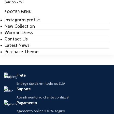
$
48.99
+ Tax
FOOTER MENU
Instagram profile
New Collection
Woman Dress
Contact Us
Latest News
Purchase Theme
Frete
Entrega rápida em todo os EUA
Suporte
Atendimento ao cliente confiável
Pagamento
agamento online 100% seguro