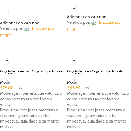
Adicionar ao carrinho
Vendido por:
BrazzaShop
Adicionar ao carrinho
Vendido por:
BrazzaShop
2.33
2.33
out of
🇺🇸 Local
out of
5
5
Calça Miller Jeans Luxo Original Importada do
Calça Miller Jeans Original Importada do
Brasil 🇧🇷
Brasil 🇧🇷
Moda
Moda
$
79.00
$
48.99
+ Tax
+ Tax
Modelagem perfeita que valoriza o
Modelagem perfeita que valoriza o
corpo com muito conforto e
corpo com muito conforto e
estilo.
estilo.
Produzida com jeans premium e
Produzida com jeans premium e
elastano, garantindo ajuste
elastano, garantindo ajuste
impecável, qualidade e caimento
impecável, qualidade e caimento
incrível.
incrível.