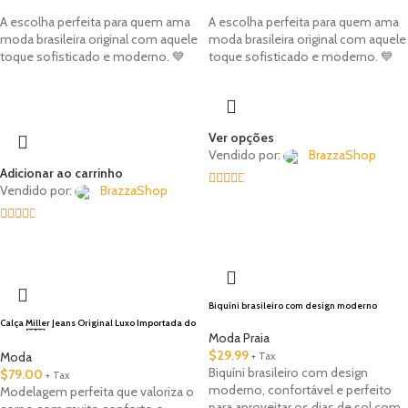
A escolha perfeita para quem ama
A escolha perfeita para quem ama
moda brasileira original com aquele
moda brasileira original com aquele
toque sofisticado e moderno. 💙
toque sofisticado e moderno. 💙
Ver opções
Vendido por:
BrazzaShop
Adicionar ao carrinho
Vendido por:
BrazzaShop
2.33
out of
2.33
5
🇺🇸 Local
out of
5
Biquíni brasileiro com design moderno
Calça Miller Jeans Original Luxo Importada do
Brasil 🇧🇷
Moda Praia
$
29.99
Moda
+ Tax
Biquíni brasileiro com design
$
79.00
+ Tax
moderno, confortável e perfeito
Modelagem perfeita que valoriza o
para aproveitar os dias de sol com