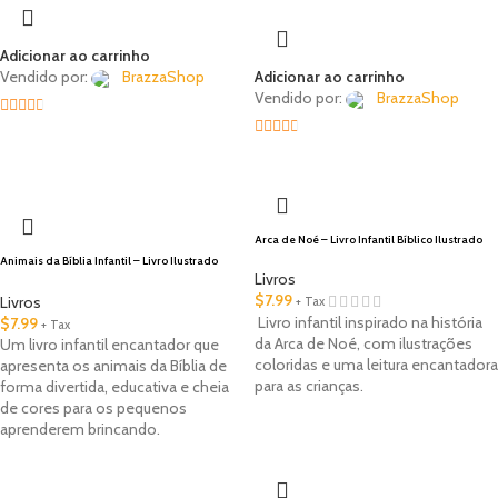
Adicionar ao carrinho
Vendido por:
BrazzaShop
Adicionar ao carrinho
Vendido por:
BrazzaShop
2.33
2.33
out of
🇺🇸 Local
out of
5
5
Arca de Noé – Livro Infantil Bíblico Ilustrado
Animais da Bíblia Infantil – Livro Ilustrado
para Crianças
Livros
$
7.99
Livros
+ Tax
Livro infantil inspirado na história
$
7.99
+ Tax
da Arca de Noé, com ilustrações
Um livro infantil encantador que
coloridas e uma leitura encantadora
apresenta os animais da Bíblia de
para as crianças.
forma divertida, educativa e cheia
de cores para os pequenos
aprenderem brincando.