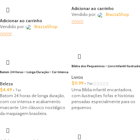
Adicionar ao carrinho
Vendido por:
BrazzaShop
Adicionar ao carrinho
Vendido por:
BrazzaShop
2.33
out of
2.33
5
🇺🇸 Local
out of
5
Bíblia dos Pequeninos – Livro Infantil Ilustrado
Batom 24 Horas – Longa Duração – Cor Intensa
e Clássico da Maquiagem Brasileira
Livros
$
11.99
Beleza
+ Tax
Uma Bíblia infantil encantadora,
$
4.49
+ Tax
com ilustrações fofas e histórias
Batom 24 horas de longa duração,
pensadas especialmente para os
com cor intensa e acabamento
pequenos.
marcante. Um clássico nostálgico
da maquiagem brasileira.