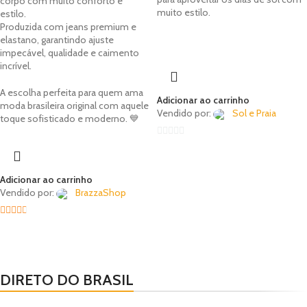
corpo com muito conforto e
muito estilo.
estilo.
Produzida com jeans premium e
elastano, garantindo ajuste
impecável, qualidade e caimento
incrível.
A escolha perfeita para quem ama
Adicionar ao carrinho
moda brasileira original com aquele
Vendido por:
Sol e Praia
toque sofisticado e moderno. 💙
0
out
of
Adicionar ao carrinho
5
Vendido por:
BrazzaShop
2.33
out of
5
DIRETO DO BRASIL
NOVOS
TODOS
MAIS VENDIDOS