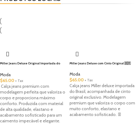
NOVOS
TODOS
MAIS VENDIDOS
🇺🇸 Local
Miller Jeans Deluxe Original Importada do
Miller Jeans Deluxe com Cinto Original 🇧🇷
Brasil
Moda
Moda
$
65.00
$
65.00
+ Tax
+ Tax
Calça jeans Miller deluxe importada
Calça jeans premium com
do Brasil, acompanhada de cinto
modelagem perfeita que valoriza o
original exclusivo. Modelagem
corpo e proporciona máximo
premium que valoriza o corpo com
conforto. Produzida com material
muito conforto, elastano e
de alta qualidade, elastano e
acabamento sofisticado. 👖
acabamento sofisticado para um
caimento impecável e elegante.