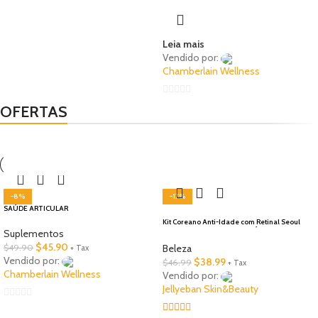
of
5
Leia mais
Vendido por:
Chamberlain Wellness
0
OFERTAS
out
of
TOP OFERTAS
5
🇺🇸 Local
-8%
-17%
​SAÚDE ARTICULAR
Kit Coreano Anti-Idade com Retinal Seoul
1988 – Tratamento Facial e Área dos Olhos
Suplementos
para Linhas Finas e Firmeza
$
45.90
$
49.90
Beleza
+ Tax
Vendido por:
$
38.99
$
46.99
+ Tax
Chamberlain Wellness
Vendido por:
Jellyeban Skin&Beauty
0