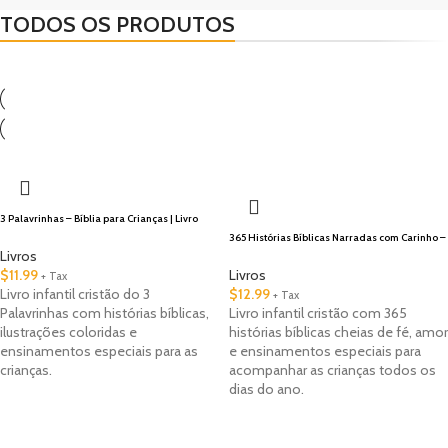
TODOS OS PRODUTOS
NOVOS
DESTAQUES
MAIS VENDIDOS
🇺🇸 Local
3 Palavrinhas – Bíblia para Crianças | Livro
Infantil Cristão
365 Histórias Bíblicas Narradas com Carinho –
Livro Infantil Cristão
Livros
$
11.99
Livros
+ Tax
Livro infantil cristão do 3
$
12.99
+ Tax
Palavrinhas com histórias bíblicas,
Livro infantil cristão com 365
ilustrações coloridas e
histórias bíblicas cheias de fé, amor
ensinamentos especiais para as
e ensinamentos especiais para
crianças.
acompanhar as crianças todos os
dias do ano.