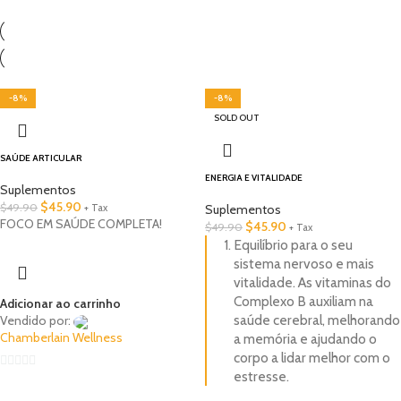
🇧🇷 Internacional
-8%
-8%
SOLD OUT
​SAÚDE ARTICULAR
ENERGIA E VITALIDADE
Suplementos
$
45.90
$
49.90
+ Tax
Suplementos
FOCO EM SAÚDE COMPLETA!
$
45.90
$
49.90
+ Tax
​Equilíbrio para o seu
sistema nervoso e mais
vitalidade. As vitaminas do
Complexo B auxiliam na
Adicionar ao carrinho
saúde cerebral, melhorando
Vendido por:
Chamberlain Wellness
a memória e ajudando o
corpo a lidar melhor com o
estresse.
0
out